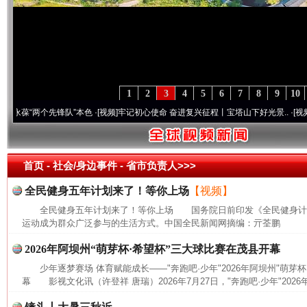
1
2
3
4
5
6
7
8
9
10
葆“两个先锋队”本色
·[视频]
牢记初心使命 奋进复兴征程丨宝塔山下好光景..
·[视频]
因党
首页
- 社会/身边事件 -
省市负责人>>>
全民健身五年计划来了！等你上场
【视频】
全民健身五年计划来了！等你上场 国务院日前印发《全民健身计划(20
运动成为群众广泛参与的生活方式。中国全民新闻网摘编：亓荃鹏
2026年阿坝州“萌芽杯·希望杯”三大球比赛在茂县开幕
少年逐梦赛场 体育赋能成长——"奔跑吧·少年"2026年阿坝州"萌芽
幕 影视文化讯（许登祥 唐瑞）2026年7月27日，"奔跑吧·少年"2026年