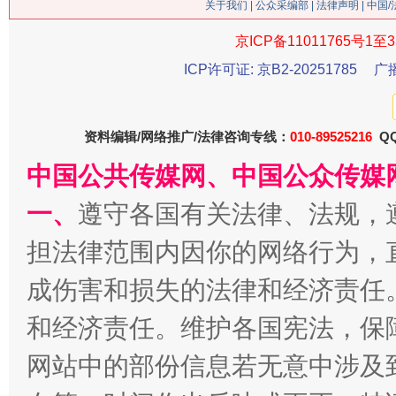
关于我们
|
公众采编部
|
法律声明
| 中国
今
京ICP备11011765号1至3
在谋一域中谋全局
ICP许可证: 京B2-20251785
广
资料编辑/网络推广/法律咨询专线：
010-89525216
QQ
中国公共传媒网、中国公众传媒
一、
遵守各国有关法律、法规，
担法律范围内因你的网络行为，
习近平的博鳌关键词
成伤害和损失的法律和经济责任
魏明亮
和经济责任。维护各国宪法，保
网站中的部份信息若无意中涉及