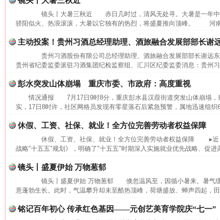
镜头丨大暑三秋近
镜头丨大暑三秋近 赤日几时过，清风无处寻。大暑是一年中
骄阳似火、热浪滚滚，大暑以它独有的热烈，将盛夏推向顶峰。 河南省
主动投案！贵州习酒总经理助理、酒旅融合发展部部长谢
贵州习酒股份有限公司总经理助理、酒旅融合发展部部长谢远
贵州省纪委监委派驻习酒集团纪检监察组、汇川区纪委监委消息：贵州习酒
彭水突发山体崩塌 重庆市委、市政府：高度重视
情况通报 7月17日9时8分，重庆彭水县汉葭街道突发山体崩塌
实，17日8时许，社区网格员发现有零星落石后紧急预警，属地迅速组织6
休假、工资、社保、就业！全方位完善劳动者权益保障
休假、工资、社保、就业！全方位完善劳动者权益保障 ▸近日
战略"十五五"规划》，明确了"十五五"时期深入实施就业优先战略、促进高
镜头丨盛夏伊始 万物葱郁
镜头丨盛夏伊始 万物葱郁 倏忽温风至，因循小暑来。暑气缓
意蓬勃生长。此时，气温攀升却未至酷热顶峰，荷塘盛放、蝉声四起，田间
网上购药对药下症？
铭记百年初心 传承红色基因——元创艺美育学院庆“七一”