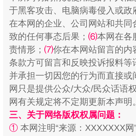
于黑客攻击、电脑病毒侵入或政
在本网的企业、公司网站和共同
致的任何事态后果；
⑹
本网在各
责情形；
⑺
你在本网站留言的内
条款方可留言和反映投诉报料等
解纷+调解+退费，一次搞定
并承担一切因您的行为而直接或
网只是提供公众/大众/民众话语
网有关规定将不定期更新本声明
三、关于网络版权权属问题：
①
本网注明“来源：XXXXXXX网