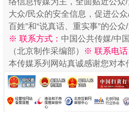
络信息传媒为主，全面贴近公众/
今
在谋一域中谋全局
大众/民众的安全信息，促进公众
百姓”和“说真话、重实事”的公众
※ 联系方式：
中国公共传媒/中
（北京制作采编部）
※ 联系电话
本传媒系列网站真诚感谢您对本
习近平的博鳌关键词
魏明亮