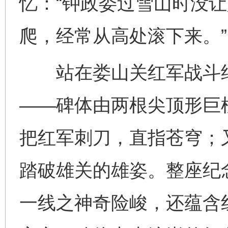
忆：“钟政委过雪山时没
爬，经常从高处滚下来。”
站在娄山关红军战斗纪
——碑体由两根尖顶形巨
把红军刺刀，直指苍穹；
踏破雄关的雄姿。整座纪
一线之神奇险峻，还蕴含红