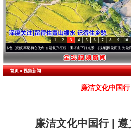
1
2
3
4
5
6
7
8
9
10
频]
牢记初心使命 奋进复兴征程丨宝塔山下好光景..
·[视频]
因党而生 为党而战——百年“
首页
»
视频新闻
廉洁文化中国行 
廉洁文化中国行 | 遵