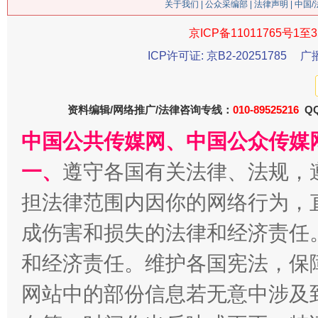
关于我们
|
公众采编部
|
法律声明
| 中国
京ICP备11011765号1至3
ICP许可证: 京B2-20251785
广
资料编辑/网络推广/法律咨询专线：
010-89525216
QQ
中国公共传媒网、中国公众传媒
一、
遵守各国有关法律、法规，
习近平的博鳌关键词
魏明亮
担法律范围内因你的网络行为，
成伤害和损失的法律和经济责任
和经济责任。维护各国宪法，保
网站中的部份信息若无意中涉及