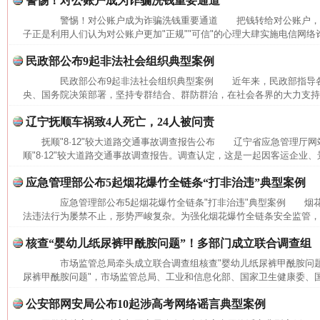
警惕！对公账户成为诈骗洗钱重要通道
警惕！对公账户成为诈骗洗钱重要通道 把钱转给对公账户，
子正是利用人们认为对公账户更加"正规""可信"的心理大肆实施电信网络
民政部公布9起非法社会组织典型案例
民政部公布9起非法社会组织典型案例 近年来，民政部指导各
央、国务院决策部署，坚持专群结合、群防群治，在社会各界的大力支持下
辽宁抚顺车祸致4人死亡，24人被问责
抚顺"8·12"较大道路交通事故调查报告公布 辽宁省应急管理厅网
顺"8·12"较大道路交通事故调查报告。调查认定，这是一起因客运企业、
应急管理部公布5起烟花爆竹全链条“打非治违”典型案例
应急管理部公布5起烟花爆竹全链条"打非治违"典型案例 烟花
法违法行为屡禁不止，形势严峻复杂。为强化烟花爆竹全链条安全监管，进
核查“婴幼儿纸尿裤甲酰胺问题”！多部门成立联合调查组
网上购药对药下症？
市场监管总局牵头成立联合调查组核查"婴幼儿纸尿裤甲酰胺问题
尿裤甲酰胺问题"，市场监管总局、工业和信息化部、国家卫生健康委、国
公安部网安局公布10起涉高考网络谣言典型案例