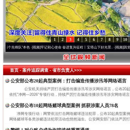
1
2
3
4
5
6
7
8
9
10
先锋队”本色
·[视频]
牢记初心使命 奋进复兴征程丨宝塔山下好光景..
·[视频]
因党而生 为
首页
- 案件追踪调查 -
省市负责人>>>
公安部公布20起典型案例：打击编造传播涉汛等网络谣言
公安机关持续严厉打击编造传播涉汛等涉灾网络谣言，公布20
依托"净网—2026"专项行动，持续严厉打击编造传播涉汛等涉灾网络谣言
公安部公布10起网络赌球典型案例 抓获涉案人员78名
净网专项行动：网警依法打击网络赌球违法犯罪，公布10起典型
网络赌球等各类涉赌违法犯罪活动也悄然滋生。公安网安部门依法严厉打击