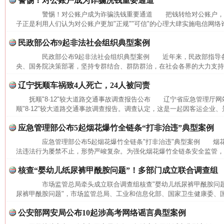
警惕！对公账户成为诈骗洗钱重要通道
警惕！对公账户成为诈骗洗钱重要通道 把钱转给对公账户，
子正是利用人们认为对公账户更加"正规""可信"的心理大肆实施电信网络
民政部公布9起非法社会组织典型案例
民政部公布9起非法社会组织典型案例 近年来，民政部指导各
央、国务院决策部署，坚持专群结合、群防群治，在社会各界的大力支持下
辽宁抚顺车祸致4人死亡，24人被问责
抚顺"8·12"较大道路交通事故调查报告公布 辽宁省应急管理厅网
这是一记警钟！
谢
顺"8·12"较大道路交通事故调查报告。调查认定，这是一起因客运企业、
应急管理部公布5起烟花爆竹全链条“打非治违”典型案例
应急管理部公布5起烟花爆竹全链条"打非治违"典型案例 烟花
法违法行为屡禁不止，形势严峻复杂。为强化烟花爆竹全链条安全监管，进
核查“婴幼儿纸尿裤甲酰胺问题”！多部门成立联合调查组
市场监管总局牵头成立联合调查组核查"婴幼儿纸尿裤甲酰胺问题
尿裤甲酰胺问题"，市场监管总局、工业和信息化部、国家卫生健康委、国
公安部网安局公布10起涉高考网络谣言典型案例