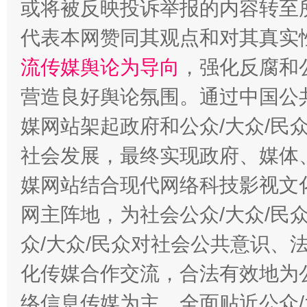
在谋一域中谋全局
或将被反映投诉举报的内容转至
代表本网赞同其观点和对其真实
流传媒舆论为导向
，强化反腐和
营造良好舆论氛围。通过中国公共
媒网站架起政府和公众/大众/民
社会发展，最终实现政府、媒体、
习近平的博鳌关键词
媒网站结合现代网络科技影视文
魏明亮
网主阵地，为社会公众/大众/民
众/大众/民众对社会公共意识、
化传媒合作交流，合法有效地为公
络信息传媒为主，全面贴近公众/