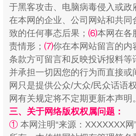
站台名比不上好声名
于黑客攻击、电脑病毒侵入或政
在本网的企业、公司网站和共同
致的任何事态后果；
⑹
本网在各
责情形；
⑺
你在本网站留言的内
条款方可留言和反映投诉报料等
并承担一切因您的行为而直接或
网只是提供公众/大众/民众话语
漫山遍野的桃花与雪山、麦地、白藏房
除了
网有关规定将不定期更新本声明
三、关于网络版权权属问题：
①
本网注明“来源：XXXXXXX网