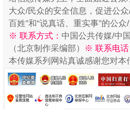
大众/民众的安全信息，促进公众
生
百姓”和“说真话、重实事”的公众
“刷贴”乱象丛生
※ 联系方式：
中国公共传媒/中
（北京制作采编部）
※ 联系电话
本传媒系列网站真诚感谢您对本
揭批美国五大"原罪"
"炒