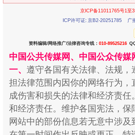
京ICP备11011765号1至3
ICP许可证: 京B2-20251785
广
生
“刷贴”乱象丛生
资料编辑/网络推广/法律咨询专线：
010-89525216
QQ
中国公共传媒网、中国公众传媒
一、
遵守各国有关法律、法规，
担法律范围内因你的网络行为，
成伤害和损失的法律和经济责任
和经济责任。维护各国宪法，保
揭批美国五大"原罪"
"炒
网站中的部份信息若无意中涉及
在第一时间作出反映或更正。特