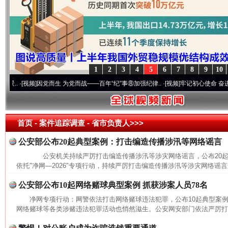
1
2
3
4
5
6
7
8
9
10
·[视频]
因党而生 为党而战——百年“纪”事⑧加强纪律..
·[视频]
牢记初心使命 奋进复兴征程
首页
- 案件追踪调查 -
省市负责人>>>
公安部公布20起典型案例：打击编造传播涉汛等网络谣言
公安机关持续严厉打击编造传播涉汛等涉灾网络谣言，公布20
依托"净网—2026"专项行动，持续严厉打击编造传播涉汛等涉灾网络谣言
公安部公布10起网络赌球典型案例 抓获涉案人员78名
净网专项行动：网警依法打击网络赌球违法犯罪，公布10起典型
网上购药对药下症？
网络赌球等各类涉赌违法犯罪活动也悄然滋生。公安网安部门依法严厉打击