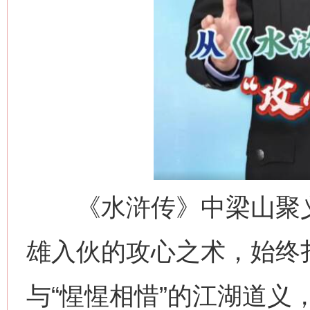
《水浒传》中梁山聚义
雄入伙的攻心之术，始终扎
与“惺惺相惜”的江湖道义