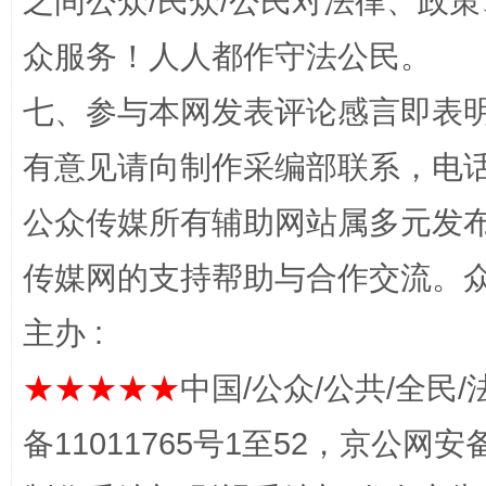
之间公众/民众/公民对法律、政
众服务！人人都作守法公民。
网上购药对药下症？
七、参与本网发表评论感言即表明
有意见请向制作采编部联系，电话：0
公众传媒所有辅助网站属多元发
传媒网的支持帮助与合作交流。
主办 :
这是一记警钟！
谢
★★★★★
中国/公众/公共/全民/
备11011765号1至52，京公网安备：