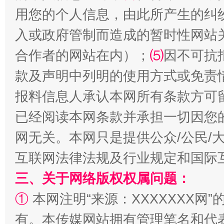
用您的个人信息，由此所产生的纠
揭批美国五大"原罪"
"炒
入或政府管制而造成的暂时性网站
合作者的网站在内）；
⑸
因不可抗
款及声明中列明的使用方式或免责
报料信息人承认本网所有条款方可
已经阅读本网条款并承担一切因您
网无关。本网只是提供公众/公民/
互联网法律法规及行业规定和国际
解纷+调解+退费，一次搞定
三、关于网络版权权属问题：
①
本网注明“来源：XXXXXXX网”
有。本传媒网站拥有管理笔名和代