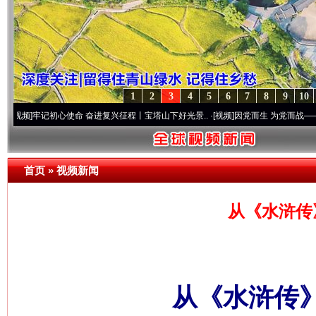
1
2
3
4
5
6
7
8
9
10
记初心使命 奋进复兴征程丨宝塔山下好光景..
·[视频]
因党而生 为党而战——百年“纪”事
首页
»
视频新闻
从《水浒传
从《水浒传》