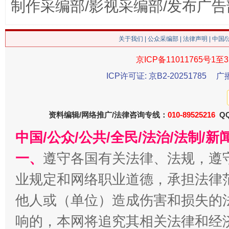
制作采编部/影视采编部/发布广告
关于我们
|
公众采编部
|
法律声明
| 中国
京ICP备11011765号1至3
今
ICP许可证: 京B2-20251785
广
在谋一域中谋全局
资料编辑/网络推广/法律咨询专线：
010-89525216
QQ
中国/公众/公共/全民/法治/法制/
一、
遵守各国有关法律、法规，遵
业规定和网络职业道德，承担法律
他人或（单位）造成伤害和损失的
习近平的博鳌关键词
魏明亮
响的，本网将追究其相关法律和经