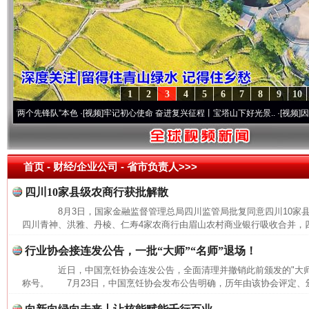
1
2
3
4
5
6
7
8
9
10
个先锋队”本色
·[视频]
牢记初心使命 奋进复兴征程丨宝塔山下好光景..
·[视频]
因党而生 
首页
- 财经/企业公司 -
省市负责人>>>
四川10家县级农商行获批解散
8月3日，国家金融监督管理总局四川监管局批复同意四川10家
四川青神、洪雅、丹棱、仁寿4家农商行由眉山农村商业银行吸收合并，四
行业协会接连发公告，一批“大师”“名师”退场！
近日，中国烹饪协会连发公告，全面清理并撤销此前颁发的"大师""
称号。 7月23日，中国烹饪协会发布公告明确，历年由该协会评定、颁