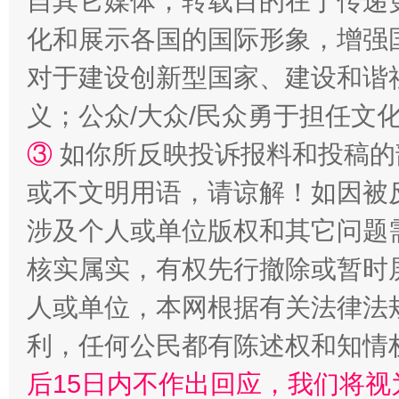
自其它媒体，转载目的在于传递
化和展示各国的国际形象，增强
对于建设创新型国家、建设和谐
招工难、用工荒背后
义；公众/大众/民众勇于担任文
③
如你所反映投诉报料和投稿的
或不文明用语，请谅解！如因被
涉及个人或单位版权和其它问题
核实属实，有权先行撤除或暂时
人或单位，本网根据有关法律法
网上购药对药下症？
利，任何公民都有陈述权和知情
后15日内不作出回应，我们将视