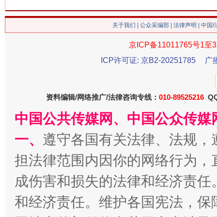
今
在谋一域中谋全局
关于我们
|
公众采编部
|
法律声明
| 中国
京ICP备11011765号1至3
ICP许可证: 京B2-20251785
广
资料编辑/网络推广/法律咨询专线：
010-89525216
QQ
中国公共传媒网、中国公众传媒
一、
遵守各国有关法律、法规，
习近平的博鳌关键词
魏明亮
担法律范围内因你的网络行为，
成伤害和损失的法律和经济责任
和经济责任。维护各国宪法，保