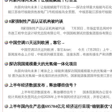
向新向绿向未来丨让核能赋能千行百业
向新向绿向未来丨让核能赋能千行百业——探访全球最大核能与石
能江苏徐圩核能供热发电厂1号机组核岛全景图。 中核苏能江苏徐圩核能供
8家强制性产品认证机构被约谈
8家强制性产品认证机构被约谈 7月30日，市场监管总局对中
市政工程华北设计研究总院有限公司、中国国检测试控股集团股份有限公司
中国空调15天运到欧洲，靠它→
中国空调15天运到欧洲，靠它&rarr; 今天（7月28日）上
新闻发布会上介绍，中欧班列横亘亚欧、连接东西，有效衔接生产和消费，
探访我国规模最大的光氢储一体化项目
向新向绿向未来丨滩涂之上 绿能奔涌探访我国规模最大的光氢储一
珍 图为如东光氢储一体化项目的光伏阵列。国家能源集团国华投资江苏
上半年经济数据发布，释放哪些信号？
上半年经济数据发布，释放哪些信号？ 国务院新闻办公室今
统计局相关负责同志介绍2026年上半年国民经济运行情况，并答记者问。
网上购药对药下症？
上半年国内生产总值695704亿元 经济运行呈现“稳韧新优”