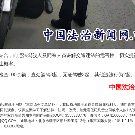
谢谢有你温暖了四季
合，向违法驾驶人及同乘人员讲解交通违法的危害性，切实提
生概率。
100余辆，查处酒驾3起，无证驾驶3起，其他违法行为2起
中国法治
今年投资意愿榜揭晓
内容转载于网络（本网原创文章除外），其版权均属于原作者或归属权利人。我们尊
同其观点。仅供交流学习了解法律、法规、政策，如无意侵犯到贵公司或个人的知识
权益烦请告知本网制作采编部QQ号: 3555333776，微信号：GAN160003，请
3776@QQ.COM。通讯地址：北京市朝阳区朝外雅宝路12号（华声国际大厦）1层 1 
XXXXX网站。