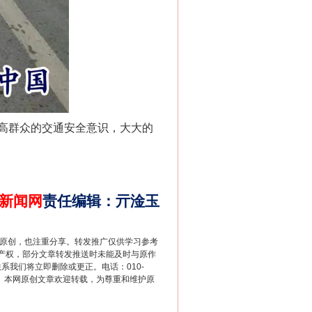
法官巧妙执行解纠纷
高群众的交通安全意识，大大的
。
新闻网
责任编辑
：
亓淦玉
新中国诞生的见证
重原创，也注重分享。转发推广仅供学习参考
产权，部分文章转发推送时未能及时与原作
联系我们将立即删除或更正。电话：010-
2 1号。本网原创文章欢迎转载，为尊重和维护原