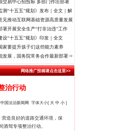
源交易中心招投标 多部门作出部署
监测“十五五”规划》发布｜全文｜解
意见推动互联网基础资源高质量发展
部署开展安全生产“打非治违”工作
建设“十五五”规划》印发｜全文
国家要提升孩子们这些能力素养
命 奋进复兴征程丨“转折之城”激荡..
·[视频]
牢记初心使命 奋进复兴征程丨红船起航处 
能发展，国务院常务会作最新部署⇒
网络推广投稿请点击这里>>
整治行动
：
中国法治新闻网
字体大小[
大
中
小
]
，营造良好的道路交通环境，保
间酒驾专项整治行动。