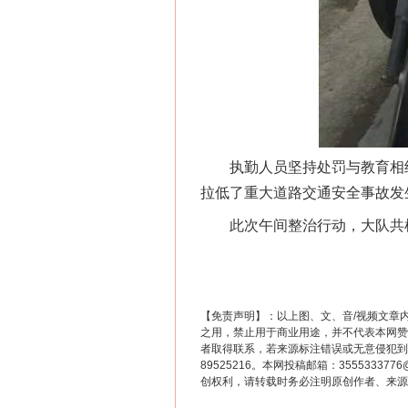
这是一记警钟！
执勤人员坚持处罚与教育相结
拉低了重大道路交通安全事故发
此次午间整治行动，大队共检查
【免责声明】：以上图、文、音/视频文章
在谋一域中谋全局
之用，禁止用于商业用途，并不代表本网赞
者取得联系，若来源标注错误或无意侵犯到您的
89525216。本网投稿邮箱：355533
创权利，请转载时务必注明原创作者、来源：