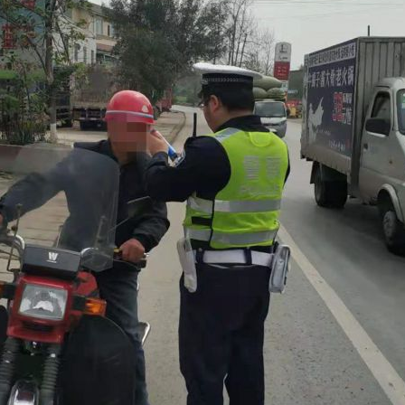
茶叶“炒上天”