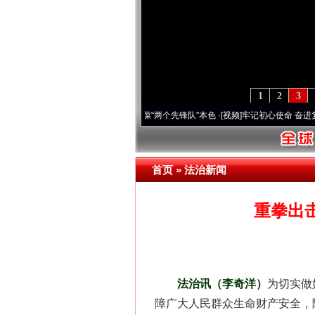
1
2
3
刻改变雪域高原..
·[视频]
永葆“两个先锋队”本色
·[视频]
牢记初心使命 奋进复兴征程丨宝
首页
»
法治新闻
重拳出
法治讯（李奇洋）
为切实做
障广大人民群众生命财产安全，