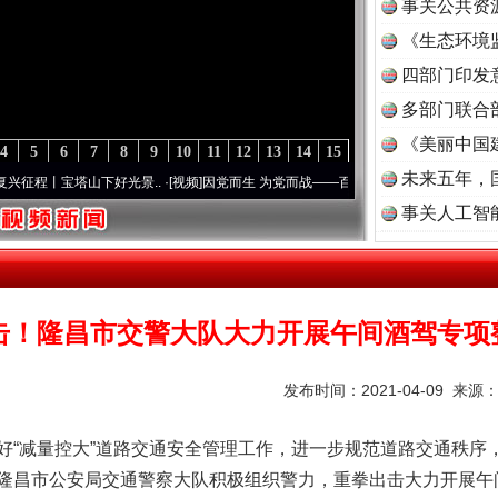
事关公共资
《生态环境
读
四部门印发
多部门联合
《美丽中国
4
5
6
7
8
9
10
11
12
13
14
15
未来五年，
塔山下好光景..
·[视频]
因党而生 为党而战——百年“纪”事⑧加强纪律..
·[视频]
牢记初心使
事关人工智
击！隆昌市交警大队大力开展午间酒驾专项
发布时间：2021-04-09 来源
好“减量控大”道路交通安全管理工作，进一步规范道路交通秩序
隆昌市公安局交通警察大队积极组织警力，重拳出击大力开展午