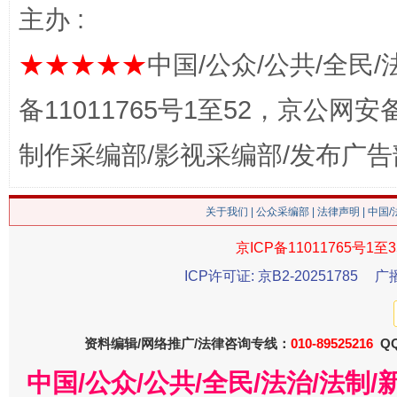
主办 :
★★★★★
中国/公众/公共/全民/
备11011765号1至52，京公网安备：
制作采编部/影视采编部/发布广告
这是一记警钟！
谢
关于我们
|
公众采编部
|
法律声明
| 中国
京ICP备11011765号1至3
ICP许可证: 京B2-20251785
广
资料编辑/网络推广/法律咨询专线：
010-89525216
QQ
中国/公众/公共/全民/法治/法
今