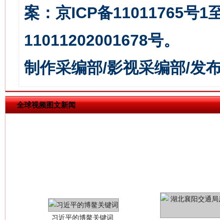
案：京ICP备11011765号
今
在谋一域中谋全局
11011202001678号。
制作采编部/影视采编部/发
全球视频图文新闻
习近平的博鳌关键词
魏明亮