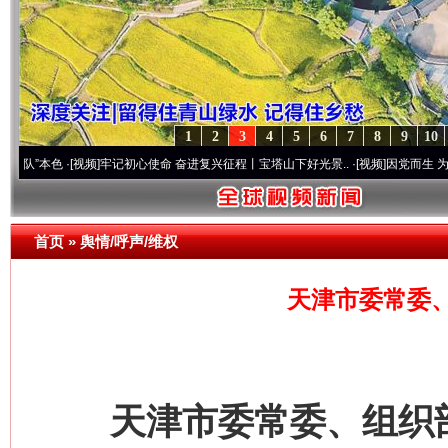
1
2
3
4
5
6
7
8
9
10
[视频]
牢记初心使命 奋进复兴征程丨宝塔山下好光景..
·[视频]
因党而生 为党而战——百年
首页
»
舆情/呼声/维权
天津市委常委
天津市委常委、组织部