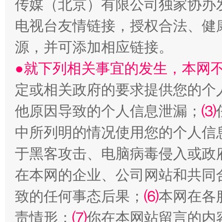
传媒（北京）有限公司独家协办
电视台友情链接，授权合法、健
生
源，并可添加相应链接。
“刷贴”乱象丛生
●就下列相关事宜的发生，本网
定或相关政府的要求提供您的个
他原因导致的个人信息泄漏；
⑶
中所列明的情况使用您的个人信
于黑客攻击、电脑病毒侵入或政
揭批美国五大"原罪"
"炒
在本网的企业、公司网站和共同
致的任何事态后果；
⑹
本网在各
责情形；
⑺
你在本网站留言的内