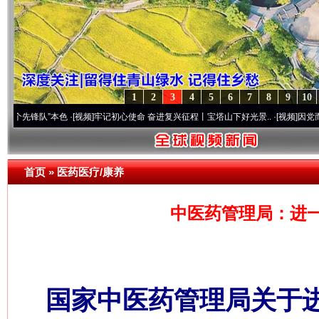
1
2
3
4
5
6
7
8
9
10
队”本色
·[视频]
牢记初心使命 奋进复兴征程丨宝塔山下好光景..
·[视频]
因党而生 为党而战
首页
»
医药医疗/康养
中医药管理局：进
国家中医药管理局关于