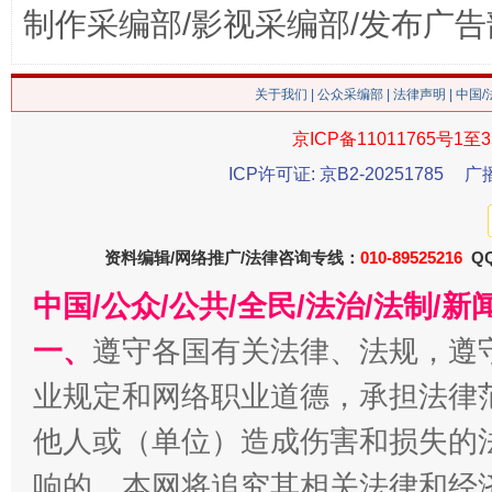
制作采编部/影视采编部/发布广告
这是一记警钟！
谢
关于我们
|
公众采编部
|
法律声明
| 中国
京ICP备11011765号1至3
ICP许可证: 京B2-20251785
广
资料编辑/网络推广/法律咨询专线：
010-89525216
QQ
中国/公众/公共/全民/法治/法制/
今
在谋一域中谋全局
一、
遵守各国有关法律、法规，遵
业规定和网络职业道德，承担法律
他人或（单位）造成伤害和损失的
响的，本网将追究其相关法律和经