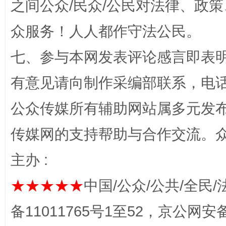
之间公众/民众/公民对法律、政
众服务！人人都作守法公民。
七、参与本网发表评论感言即表明
有意见请向制作采编部联系，电话：0
公众传媒所有辅助网站属多元发
网上购药对药下症？
传媒网的支持帮助与合作交流。
主办 :
★★★★★
中国/公众/公共/全民/
备11011765号1至52，京公网安备：