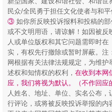
新型国家、建设和谐社会、和谐世界
民众/全民勇于担任文化使者与和
③
如你所反映投诉报料和投稿的部
漫山遍野的桃花与雪山、麦地、白藏房
除了
或不文明用语，请谅解！如因被反
人或单位版权和其它问题需即时在
实，有权先行撤除或暂时屏蔽。注
网根据有关法律法规规定，为维护
述权和知情权的权利，
在收到本网
应，我们将视为默认。（不作回应
人姓名、地址、单位、实名公布，让
招工难、用工荒背后
行评论，或将被反映投诉举报的内