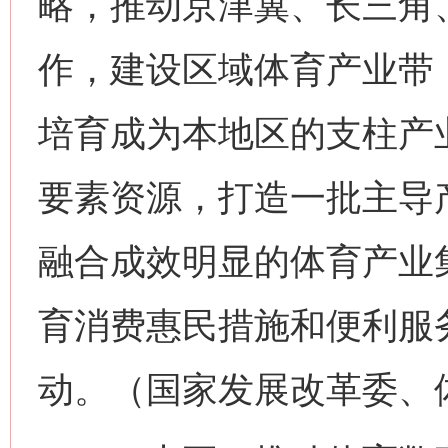
略，推动京津冀、长三角
作，建设区域体育产业带
培育成为本地区的支柱产
要素资源，打造一批主导
融合成效明显的体育产业
育消费惠民措施和便利服
动。（国家发展改革委、