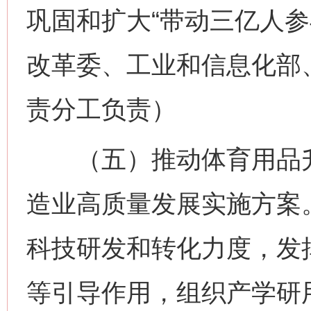
巩固和扩大“带动三亿人参
改革委、工业和信息化部
责分工负责）
（五）推动体育用品升
造业高质量发展实施方案
科技研发和转化力度，发
等引导作用，组织产学研