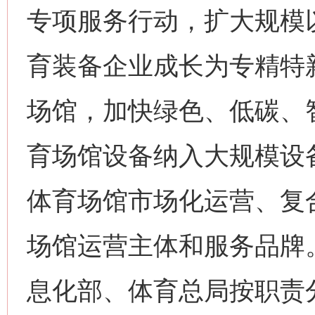
专项服务行动，扩大规模
育装备企业成长为专精特
场馆，加快绿色、低碳、
育场馆设备纳入大规模设
体育场馆市场化运营、复
场馆运营主体和服务品牌
息化部、体育总局按职责