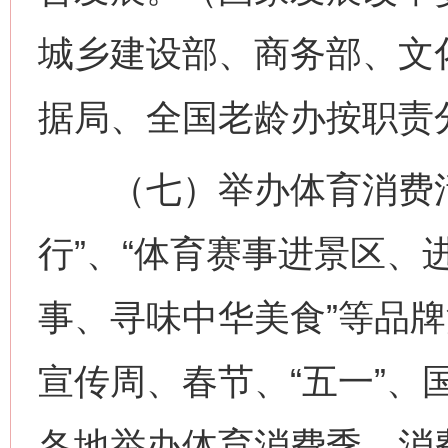
城乡建设部、商务部、文
据局、全国老龄办按职责
（七）举办体育消费活
行”、“体育赛事进景区、
事、寻味中华美食”等品
宣传周、春节、“五一”、
各地举办体育消费季、消