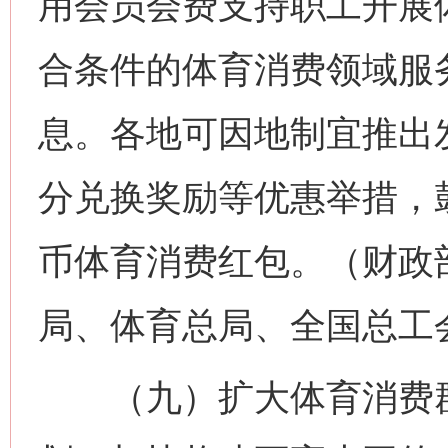
用会员会费支持职工开展
合条件的体育消费领域服
息。各地可因地制宜推出
分兑换奖励等优惠举措，
币体育消费红包。（财政
局、体育总局、全国总工
（九）扩大体育消费群