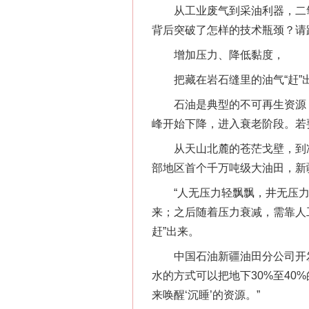
从工业废气到采油利器，二氧
背后突破了怎样的技术瓶颈？请
增加压力、降低黏度，
把藏在岩石缝里的油气“赶”
石油是典型的不可再生资源，
峰开始下降，进入衰老阶段。若
从天山北麓的苍茫戈壁，到准噶
部地区首个千万吨级大油田，新
“人无压力轻飘飘，井无压力不
来；之后随着压力衰减，需靠人
赶”出来。
中国石油新疆油田分公司开发公
水的方式可以把地下30%至4
来唤醒‘沉睡’的资源。”