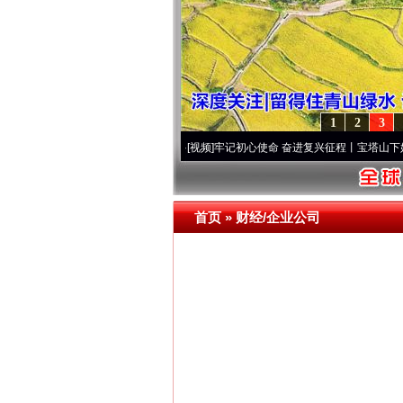
1
2
3
频]
永葆“两个先锋队”本色
·[视频]
牢记初心使命 奋进复兴征程丨宝塔山下好光景..
·[视频
首页
»
财经/企业公司