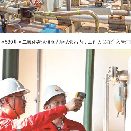
530井区二氧化碳混相驱先导试验站内，工作人员在注入管汇