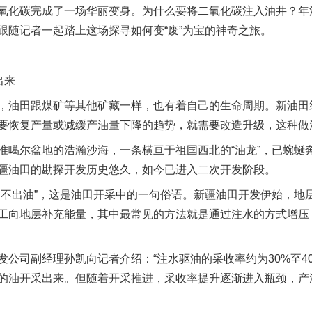
化碳完成了一场华丽变身。为什么要将二氧化碳注入油井？年
跟随记者一起踏上这场探寻如何变“废”为宝的神奇之旅。
出来
油田跟煤矿等其他矿藏一样，也有着自己的生命周期。新油田
要恢复产量或减缓产油量下降的趋势，就需要改造升级，这种做
尔盆地的浩瀚沙海，一条横亘于祖国西北的“油龙”，已蜿蜒
疆油田的勘探开发历史悠久，如今已进入二次开发阶段。
出油”，这是油田开采中的一句俗语。新疆油田开发伊始，地
工向地层补充能量，其中最常见的方法就是通过注水的方式增压
司副经理孙凯向记者介绍：“注水驱油的采收率约为30%至4
0%的油开采出来。但随着开采推进，采收率提升逐渐进入瓶颈，