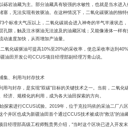
砾岩油藏为主。部分油藏具有较强的水敏性，也就是当水进入
堵塞，无法实现有效驱油。在这种情况下，二氧化碳驱油的独特
3个标准大气压以上，二氧化碳就会进入神奇的半气半液状态，
层孔隙，触及注水驱油无法波及的油藏区域；又能像液体一样有
流动速度加快，从而增加产油量。
氧化碳驱油可提高10%至20%的采收率，使总采收率达到40%
新疆油田开发公司CCUS项目经理部副经理万青山说。
集、利用与封存技术
用与封存，是实现“双碳”目标的关键技术之一。当前，二氧化
、经济、规模化的利用，成为各大油田探索的方向。
索进行CCUS试验。2019年，位于克拉玛依的采油二厂八区
这个井区也成为新疆油田首个通过CCUS技术被成功“救活”的油
目经理部高级工程师甄贵男介绍，“当时这个区块已进入开发末