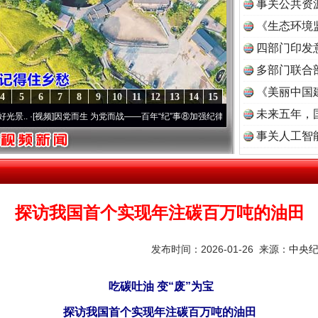
事关公共资
《生态环境
读
四部门印发
多部门联合
《美丽中国
4
5
6
7
8
9
10
11
12
13
14
15
未来五年，
]
因党而生 为党而战——百年“纪”事⑧加强纪律..
·[视频]
牢记初心使命 奋进复兴征程丨“转
事关人工智
探访我国首个实现年注碳百万吨的油田
发布时间：2026-01-26 来源：
中央
吃碳吐油 变“废”为宝
探访我国首个实现年注碳百万吨的油田