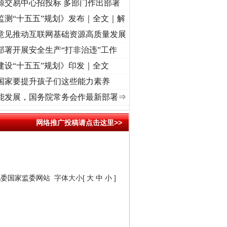
源交易中心招投标 多部门作出部署
监测“十五五”规划》发布｜全文｜解
意见推动互联网基础资源高质量发展
部署开展安全生产“打非治违”工作
建设“十五五”规划》印发｜全文
国家要提升孩子们这些能力素养
折之城”激荡..
·[视频]
牢记初心使命 奋进复兴征程丨红船起航处 潮起..
·[视频]
一首歌
能发展，国务院常务会作最新部署⇒
网络推广投稿请点击这里>>
纪委国家监委网站
字体大小[
大
中
小
]