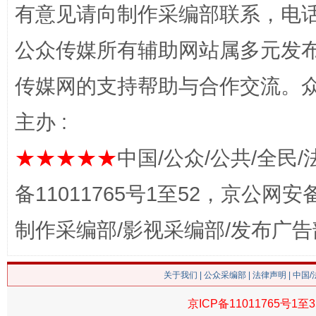
有意见请向制作采编部联系，电话：0
公众传媒所有辅助网站属多元发
传媒网的支持帮助与合作交流。
习近平的博鳌关键词
魏明亮
主办 :
★★★★★
中国/公众/公共/全民/
备11011765号1至52，京公网安备：
制作采编部/影视采编部/发布广告
关于我们
|
公众采编部
|
法律声明
| 中国
生
“刷贴”乱象丛生
京ICP备11011765号1至3