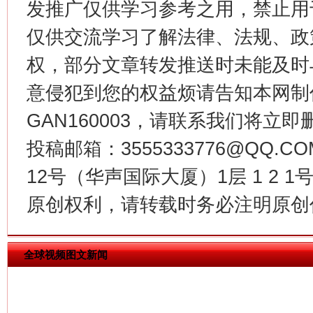
发推广仅供学习参考之用，禁止用
仅供交流学习了解法律、法规、政
权，部分文章转发推送时未能及时
意侵犯到您的权益烦请告知本网制作采编
GAN160003，请联系我们将立即删
投稿邮箱：3555333776@QQ
12号（华声国际大厦）1层 1 2
揭批美国五大"原罪"
"炒
原创权利，请转载时务必注明原创作
全球视频图文新闻