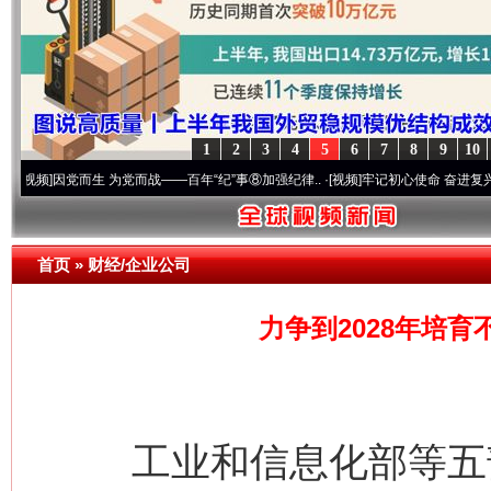
1
2
3
4
5
6
7
8
9
10
因党而生 为党而战——百年“纪”事⑧加强纪律..
·[视频]
牢记初心使命 奋进复兴征程丨“转折
首页
»
财经/企业公司
力争到2028年培育
工业和信息化部等五部