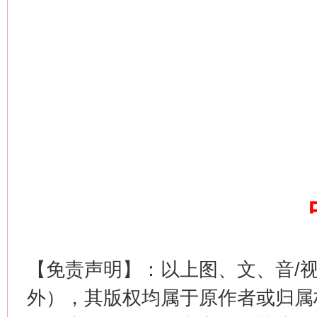
习近平的博鳌关键词
魏明亮
【免责声明】：以上图、文、音/
外），其版权均属于原作者或归属
生
“刷贴”乱象丛生