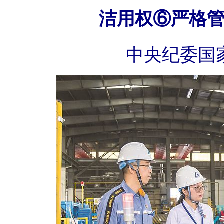
洁用权⑥严格管
中央纪委国