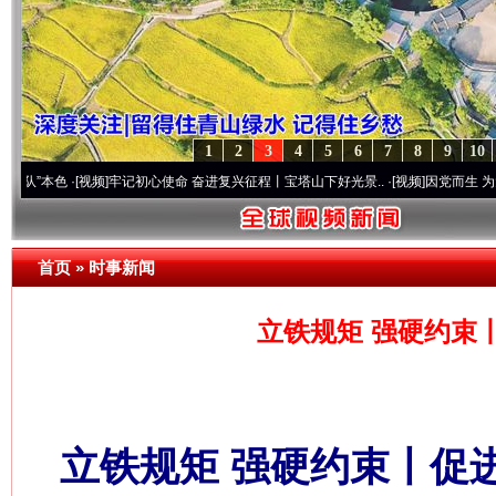
1
2
3
4
5
6
7
8
9
10
·[视频]
牢记初心使命 奋进复兴征程丨宝塔山下好光景..
·[视频]
因党而生 为党而战——百
首页
»
时事新闻
立铁规矩 强硬约束
立铁规矩 强硬约束丨促