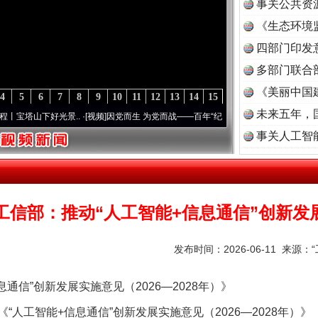
事关公共资
《生态环境
读
四部门印发
多部门联合
《美丽中国
4
5
6
7
8
9
10
11
12
13
14
15
未来五年，
下好光景..
·[视频]
因党而生 为党而战——百年“纪”事⑧加强纪律..
·[视频]
牢记初心使命
事关人工智
工信部：推动“人工智能+信息通信”创新发
发布时间：2026-06-11 来源：
信”创新发展实施意见（2026—2028年）》
工智能+信息通信”创新发展实施意见（2026—2028年）