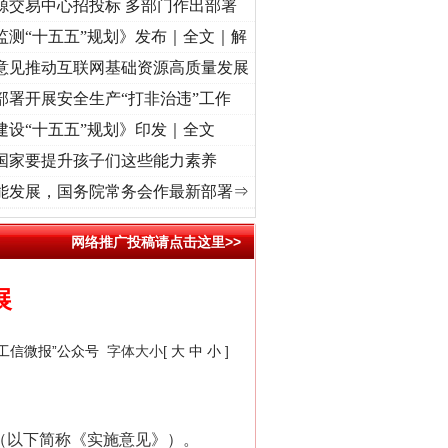
源交易中心招投标 多部门作出部署
监测“十五五”规划》发布｜全文｜解
意见推动互联网基础资源高质量发展
部署开展安全生产“打非治违”工作
建设“十五五”规划》印发｜全文
国家要提升孩子们这些能力素养
 奋进复兴征程丨“转折之城”激荡..
·[视频]
牢记初心使命 奋进复兴征程丨红船起航处 潮起
能发展，国务院常务会作最新部署⇒
网络推广投稿请点击这里>>
展
“工信微报”公众号
字体大小[
大
中
小
]
》（以下简称《实施意见》）。