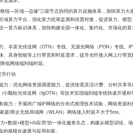
带宽成本。
“枢纽—区域—边缘”三级节点协同的算力设施体系，加快算力大
区域算力平台，强化算力统筹监测和供需对接，促进算力、模型
统一算力标识体系，加快构建全国一体化、集约化、市场化的算
丰富光传送网（OTN）专线、无源光网络（PON）专线、I
体、具身智能等上行带宽和时延需求，提升光纤接入网上行带宽
，降低网络端到端时延。
提升行动
力：优化网络资源调度能力，提供按需灵活计费、分时共享等
U）/小颗粒光传送网（fgOTN）等技术实现端到端专线快速开通
力：开展跨广域IP网络的分布式推理技术试验，网络资源利用率
家庭/商企无线局域网（WLAN）网络接入时延不大于5ms。
+数据+模型+AI应用”的一体化服务生态，构建从模型训练、
行业的规模化渗透与应用创新。