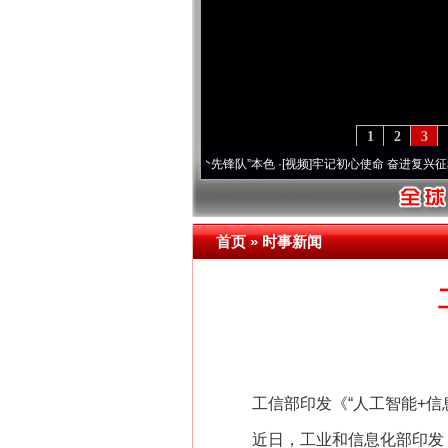
1
2
3
变雪域高原..
·[视频]
永葆“两个先锋队”本色
·[视频]
牢记初心使命 奋进复兴征程丨宝塔山
首页
»
时事新闻
工信部印发《“人工智能+信息通
近日，工业和信息化部印发《“人